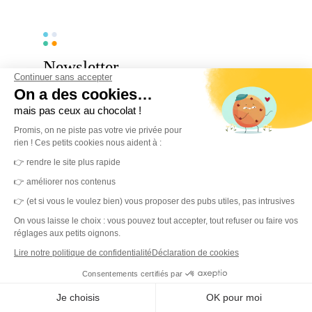
Newsletter.
Continuer sans accepter
On a des cookies…
Tous les mois, nous partageons nos actus, les
mais pas ceux au chocolat !
nouveautés produits et les tendances autour de
Promis, on ne piste pas votre vie privée pour
l'environnement de travail. Ne manquez rien,
rien ! Ces petits cookies nous aident à :
inscrivez-vous !
👉 rendre le site plus rapide
👉 améliorer nos contenus
Écrivez votre mail
👉 (et si vous le voulez bien) vous proposer des pubs utiles, pas intrusives
On vous laisse le choix : vous pouvez tout accepter, tout refuser ou faire vos
réglages aux petits oignons.
S'inscrire
Lire notre politique de confidentialité
Déclaration de cookies
Merci ! Vous êtes maintenant inscrit à notre
Consentements certifiés par
newsletter.
Je choisis
OK pour moi