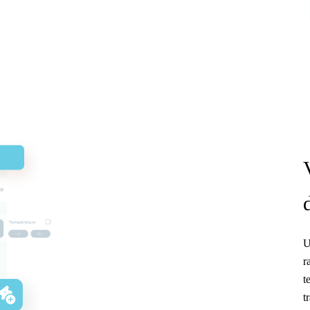
U
r
t
t