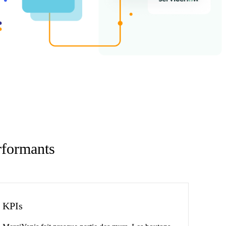
rformants
KPIs