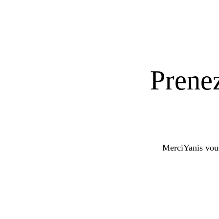
Prenez
MerciYanis vou