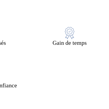
sés
Gain de temps
onfiance