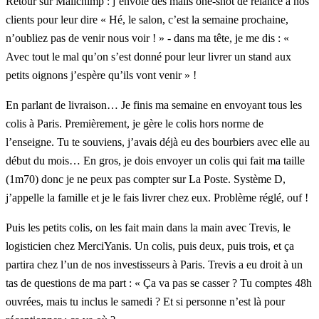
Retour sur
Mailchimp
: j’envoie des mails one-shot de relance à nos
clients pour leur dire « Hé, le salon, c’est la semaine prochaine,
n’oubliez pas de venir nous voir ! » - dans ma tête, je me dis : «
Avec tout le mal qu’on s’est donné pour leur livrer un stand aux
petits oignons j’espère qu’ils vont venir » !
En parlant de livraison… Je finis ma semaine en envoyant tous les
colis à Paris. Premièrement, je gère le colis hors norme de
l’enseigne. Tu te souviens, j’avais déjà eu des bourbiers avec elle au
début du mois… En gros, je dois envoyer un colis qui fait ma taille
(1m70) donc je ne peux pas compter sur La Poste. Système D,
j’appelle la famille et je le fais livrer chez eux. Problème réglé, ouf !
Puis les petits colis, on les fait main dans la main avec Trevis, le
logisticien chez MerciYanis. Un colis, puis deux, puis trois, et ça
partira chez l’un de nos investisseurs à Paris. Trevis a eu droit à un
tas de questions de ma part : « Ça va pas se casser ? Tu comptes 48h
ouvrées, mais tu inclus le samedi ? Et si personne n’est là pour