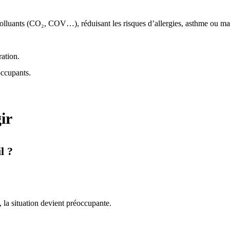
s polluants (CO₂, COV…), réduisant les risques d’allergies, asthme ou ma
ration.
occupants.
ir
l ?
 la situation devient préoccupante.