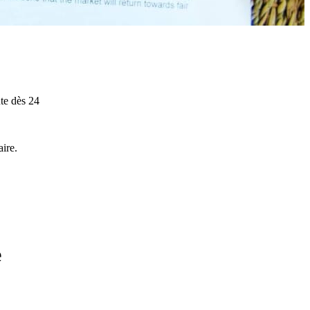
ute dès 24
aire.
e