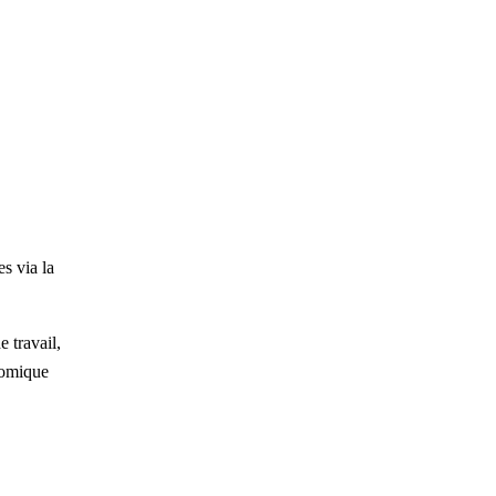
les via
la
 travail,
onomique