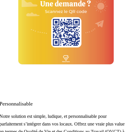
Personnalisable
Notre solution est simple, ludique, et personnalisable pour
parfaitement s’intégrer dans vos locaux. Offrez une vraie plus value
en termes de Qualité de Vie et des Conditions au Travail (QVCT) à