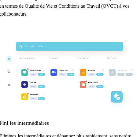
en termes de Qualité de Vie et Conditions au Travail (QVCT) à vos
collaborateurs.
Fini les intermédiaires
Éliminez les intermédiaires et dépannez plus rapidement, sans perdre