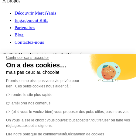
À propos
Découvrir MerciYanis
Engagement RSE
Partenaires
Blog
Contactez-nous
© 2026 MerciYanis. Tous Droits Réservés.
Continuer sans accepter
On a des cookies…
Mentions Légales
Politique de confidentialité
Politique de cookies
mais pas ceux au chocolat !
Sécurité
Promis, on ne piste pas votre vie privée pour
rien ! Ces petits cookies nous aident à :
👉 rendre le site plus rapide
👉 améliorer nos contenus
👉 (et si vous le voulez bien) vous proposer des pubs utiles, pas intrusives
On vous laisse le choix : vous pouvez tout accepter, tout refuser ou faire vos
réglages aux petits oignons.
Lire notre politique de confidentialité
Déclaration de cookies