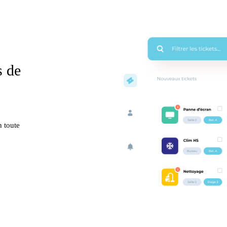
s de
n toute