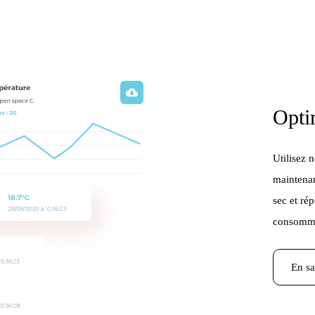
Opti
Utilisez 
maintenan
sec et ré
consomma
En sa