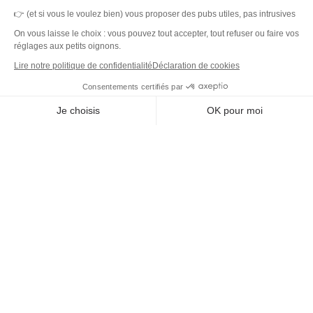
👉 (et si vous le voulez bien) vous proposer des pubs utiles, pas intrusives
On vous laisse le choix : vous pouvez tout accepter, tout refuser ou faire vos
réglages aux petits oignons.
Lire notre politique de confidentialité
Déclaration de cookies
Consentements certifiés par
MerciYanis centralise votre gestion de l'environnement de travail.
Je choisis
OK pour moi
Une plateforme unique et des capteurs IoT pour des locaux sains,
Axeptio consent
durables et une expérience collaborateur simplifiée.
Plateforme de Gestion du Consentement : Personnalisez vos O
Notre plateforme vous permet d'adapter et de gérer vos paramètr
DET
Plateforme
Capteurs IoT
Outil de ticketing
Tableau de bord
Prestataires de service