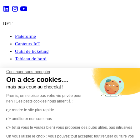
DET
Plateforme
Capteurs IoT
Outil de ticketing
Tableau de bord
Prestataires de service
Continuer sans accepter
On a des cookies…
Pilotage des données
mais pas ceux au chocolat !
Capteurs IoT
Promis, on ne piste pas votre vie privée pour
Catalogue
rien ! Ces petits cookies nous aident à :
👉 rendre le site plus rapide
Clients
👉 améliorer nos contenus
Connexion espace client
👉 (et si vous le voulez bien) vous proposer des pubs utiles, pas intrusives
Cas clients
On vous laisse le choix : vous pouvez tout accepter, tout refuser ou faire vos