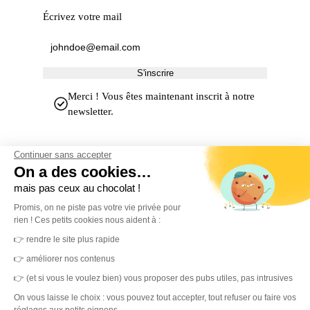
Écrivez votre mail
S'inscrire
Merci ! Vous êtes maintenant inscrit à notre
newsletter.
Continuer sans accepter
On a des cookies…
mais pas ceux au chocolat !
Promis, on ne piste pas votre vie privée pour
rien ! Ces petits cookies nous aident à :
MerciYanis centralise votre gestion de l'environnement de travail.
👉 rendre le site plus rapide
Une plateforme unique et des capteurs IoT pour des locaux sains,
👉 améliorer nos contenus
durables et une expérience collaborateur simplifiée.
👉 (et si vous le voulez bien) vous proposer des pubs utiles, pas intrusives
On vous laisse le choix : vous pouvez tout accepter, tout refuser ou faire vos