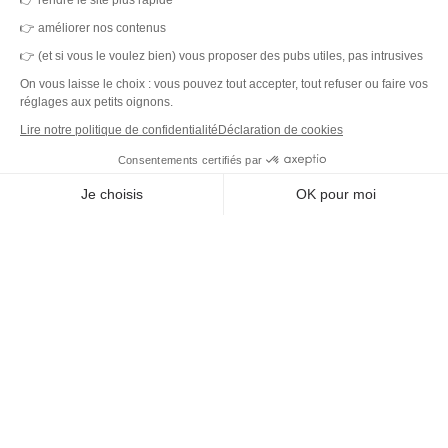
👉 rendre le site plus rapide
Une plateforme unique et des capteurs IoT pour des locaux sains,
👉 améliorer nos contenus
durables et une expérience collaborateur simplifiée.
👉 (et si vous le voulez bien) vous proposer des pubs utiles, pas intrusives
On vous laisse le choix : vous pouvez tout accepter, tout refuser ou faire vos
réglages aux petits oignons.
Lire notre politique de confidentialité
Déclaration de cookies
DET
Consentements certifiés par
Plateforme
Je choisis
OK pour moi
Capteurs IoT
Outil de ticketing
Axeptio consent
Plateforme de Gestion du Consentement : Personnalisez vos O
Tableau de bord
Notre plateforme vous permet d'adapter et de gérer vos paramètr
Prestataires de service
Pilotage des données
Capteurs IoT
Catalogue
Clients