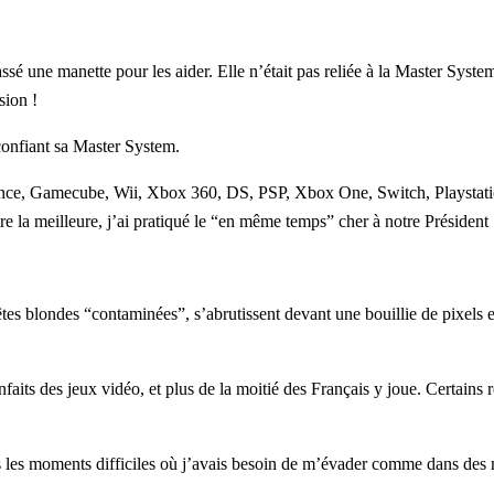
passé une manette pour les aider. Elle n’était pas reliée à la Master Sys
sion !
confiant sa Master System.
nce, Gamecube, Wii, Xbox 360, DS, PSP, Xbox One, Switch, Playstati
e la meilleure, j’ai pratiqué le “en même temps” cher à notre Président
es blondes “contaminées”, s’abrutissent devant une bouillie de pixels e
aits des jeux vidéo, et plus de la moitié des Français y joue. Certains 
à dans les moments difficiles où j’avais besoin de m’évader comme dans de