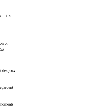
tem… Un
on 5.
 😬
t des jeux
regardent
s moments