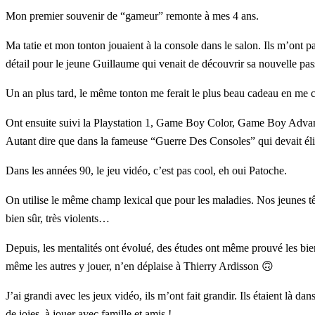
Mon premier souvenir de “gameur” remonte à mes 4 ans.
Ma tatie et mon tonton jouaient à la console dans le salon. Ils m’ont 
détail pour le jeune Guillaume qui venait de découvrir sa nouvelle pas
Un an plus tard, le même tonton me ferait le plus beau cadeau en me 
Ont ensuite suivi la Playstation 1, Game Boy Color, Game Boy Adva
Autant dire que dans la fameuse “Guerre Des Consoles” qui devait élir
Dans les années 90, le jeu vidéo, c’est pas cool, eh oui Patoche.
On utilise le même champ lexical que pour les maladies. Nos jeunes têt
bien sûr, très violents…
Depuis, les mentalités ont évolué, des études ont même prouvé les bienf
même les autres y jouer, n’en déplaise à Thierry Ardisson 🙃
J’ai grandi avec les jeux vidéo, ils m’ont fait grandir. Ils étaient l
de joies, à jouer avec famille et amis !