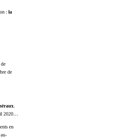
ion :
la
 de
mbre de
énéraux
.
vril 2020…
ents en
 au-