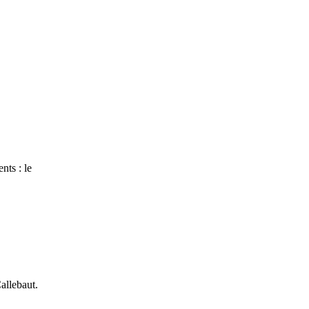
nts : le
Callebaut.