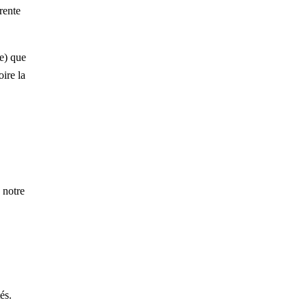
rente
e) que
ire la
 notre
és.