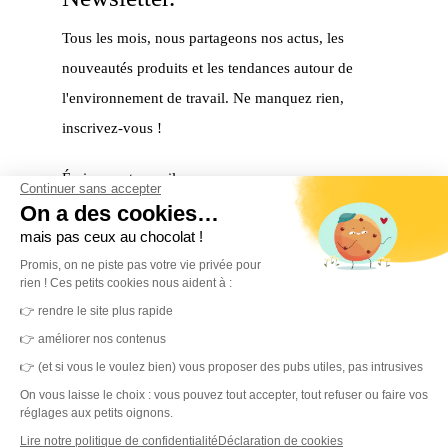
Tous les mois, nous partageons nos actus, les
nouveautés produits et les tendances autour de
l'environnement de travail. Ne manquez rien,
inscrivez-vous !
Écrivez votre mail
Continuer sans accepter
On a des cookies…
mais pas ceux au chocolat !
S'inscrire
Promis, on ne piste pas votre vie privée pour
rien ! Ces petits cookies nous aident à :
Merci ! Vous êtes maintenant inscrit à notre
👉 rendre le site plus rapide
newsletter.
👉 améliorer nos contenus
👉 (et si vous le voulez bien) vous proposer des pubs utiles, pas intrusives
On vous laisse le choix : vous pouvez tout accepter, tout refuser ou faire vos
réglages aux petits oignons.
Lire notre politique de confidentialité
Déclaration de cookies