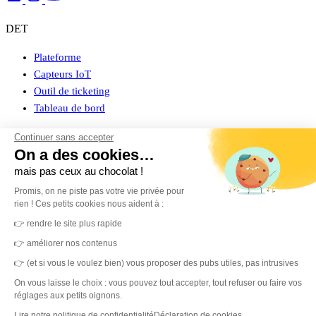
DET
Plateforme
Capteurs IoT
Outil de ticketing
Tableau de bord
Prestataires de service
Continuer sans accepter
On a des cookies…
Pilotage des données
mais pas ceux au chocolat !
Capteurs IoT
Promis, on ne piste pas votre vie privée pour
Catalogue
rien ! Ces petits cookies nous aident à :
👉 rendre le site plus rapide
Clients
👉 améliorer nos contenus
Connexion espace client
👉 (et si vous le voulez bien) vous proposer des pubs utiles, pas intrusives
Cas clients
On vous laisse le choix : vous pouvez tout accepter, tout refuser ou faire vos
réglages aux petits oignons.
À propos
Lire notre politique de confidentialité
Déclaration de cookies