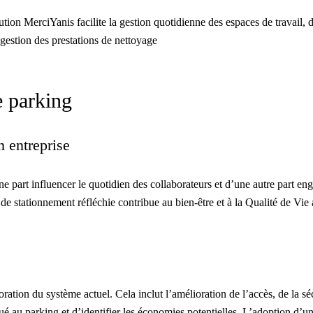
lution MerciYanis
facilite la gestion quotidienne des espaces de travail, d
gestion des prestations de nettoyage
e parking
n entreprise
une part influencer le quotidien des collaborateurs et d’une autre part en
 de stationnement réfléchie contribue au bien-être et à la Qualité de Vie
ration du système actuel. Cela inclut l’amélioration de l’accès, de la séc
loué au parking et d’identifier les économies potentielles. L’adoption d’u