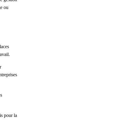
ge ou
laces
avail.
r
ntreprises
es
is pour la