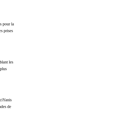
s pour la
es prises
blant les
 plus
rciYanis
ndes de