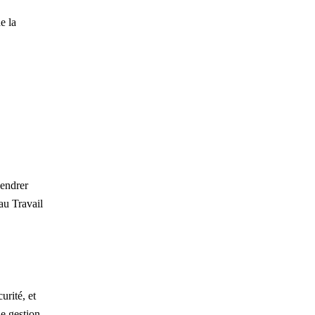
e la
gendrer
 au Travail
urité, et
ne gestion