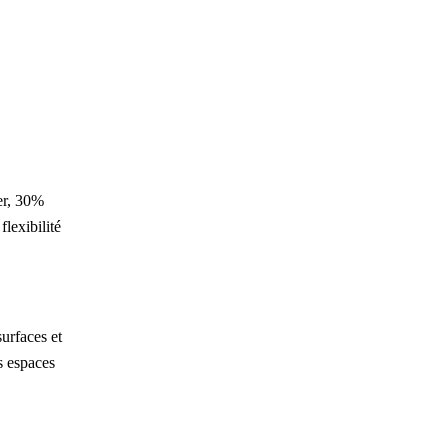
er
, 30%
lexibilité
.
surfaces et
s espaces