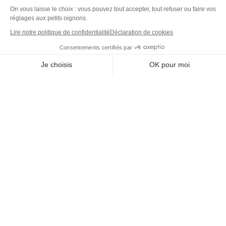
On vous laisse le choix : vous pouvez tout accepter, tout refuser ou faire vos
réglages aux petits oignons.
Lire notre politique de confidentialité
Déclaration de cookies
Consentements certifiés par
MerciYanis centralise votre gestion de l'environnement de travail.
Je choisis
OK pour moi
Une plateforme unique et des capteurs IoT pour des locaux sains,
Axeptio consent
durables et une expérience collaborateur simplifiée.
Plateforme de Gestion du Consentement : Personnalisez vos O
Notre plateforme vous permet d'adapter et de gérer vos paramètr
DET
Plateforme
Capteurs IoT
Outil de ticketing
Tableau de bord
Prestataires de service