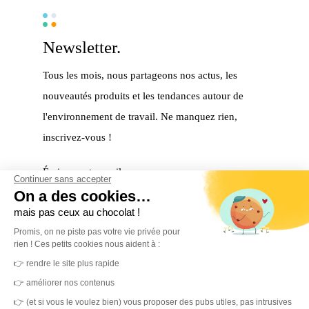
Newsletter.
Tous les mois, nous partageons nos actus, les
nouveautés produits et les tendances autour de
l'environnement de travail. Ne manquez rien,
inscrivez-vous !
Écrivez votre mail
Continuer sans accepter
On a des cookies…
mais pas ceux au chocolat !
S'inscrire
Promis, on ne piste pas votre vie privée pour
rien ! Ces petits cookies nous aident à :
Merci ! Vous êtes maintenant inscrit à notre
👉 rendre le site plus rapide
newsletter.
👉 améliorer nos contenus
👉 (et si vous le voulez bien) vous proposer des pubs utiles, pas intrusives