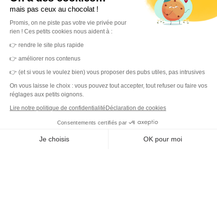
mais pas ceux au chocolat !
Promis, on ne piste pas votre vie privée pour
rien ! Ces petits cookies nous aident à :
MerciYanis centralise votre gestion de l'environnement de travail.
👉 rendre le site plus rapide
Une plateforme unique et des capteurs IoT pour des locaux sains,
👉 améliorer nos contenus
durables et une expérience collaborateur simplifiée.
👉 (et si vous le voulez bien) vous proposer des pubs utiles, pas intrusives
On vous laisse le choix : vous pouvez tout accepter, tout refuser ou faire vos
réglages aux petits oignons.
Lire notre politique de confidentialité
Déclaration de cookies
DET
Consentements certifiés par
Plateforme
Je choisis
OK pour moi
Capteurs IoT
Outil de ticketing
Axeptio consent
Plateforme de Gestion du Consentement : Personnalisez vos O
Tableau de bord
Notre plateforme vous permet d'adapter et de gérer vos paramètr
Prestataires de service
Pilotage des données
Capteurs IoT