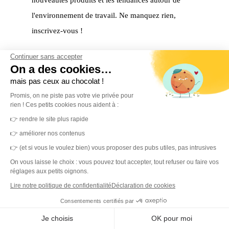
nouveautés produits et les tendances autour de
l'environnement de travail. Ne manquez rien,
inscrivez-vous !
Écrivez votre mail
Continuer sans accepter
On a des cookies…
mais pas ceux au chocolat !
Promis, on ne piste pas votre vie privée pour
S'inscrire
rien ! Ces petits cookies nous aident à :
Merci ! Vous êtes maintenant inscrit à notre
👉 rendre le site plus rapide
newsletter.
👉 améliorer nos contenus
👉 (et si vous le voulez bien) vous proposer des pubs utiles, pas intrusives
On vous laisse le choix : vous pouvez tout accepter, tout refuser ou faire vos
réglages aux petits oignons.
Lire notre politique de confidentialité
Déclaration de cookies
Consentements certifiés par
Je choisis
OK pour moi
MerciYanis centralise votre gestion de l'environnement de travail.