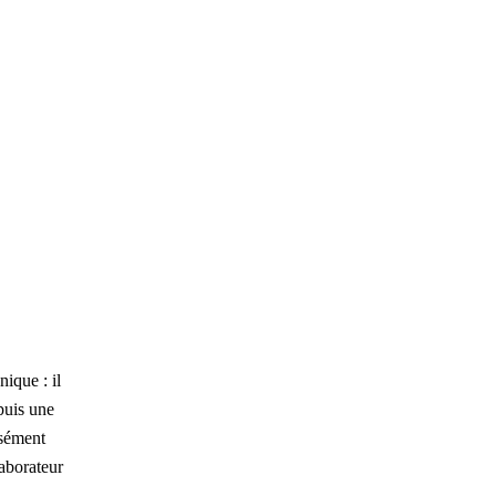
anique :
il
puis une
isément
laborateur