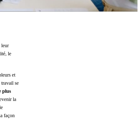
 leur
ité, le
leurs et
travail se
e plus
evenir la
le
la façon