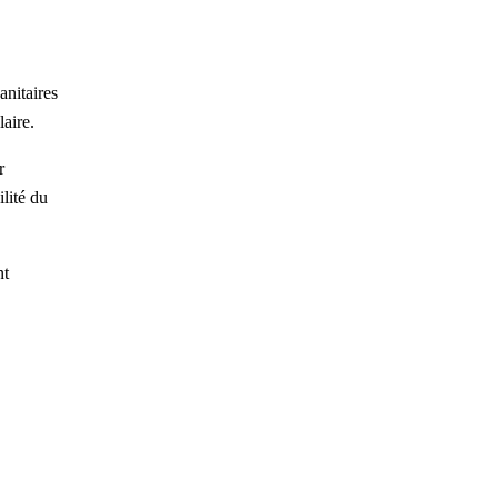
anitaires
laire.
r
ilité du
nt