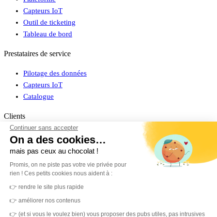
Capteurs IoT
Outil de ticketing
Tableau de bord
Prestataires de service
Pilotage des données
Capteurs IoT
Catalogue
Clients
Continuer sans accepter
Connexion espace client
On a des cookies…
Cas clients
mais pas ceux au chocolat !
Promis, on ne piste pas votre vie privée pour
À propos
rien ! Ces petits cookies nous aident à :
Découvrir MerciYanis
👉 rendre le site plus rapide
Engagement RSE
👉 améliorer nos contenus
Partenaires
👉 (et si vous le voulez bien) vous proposer des pubs utiles, pas intrusives