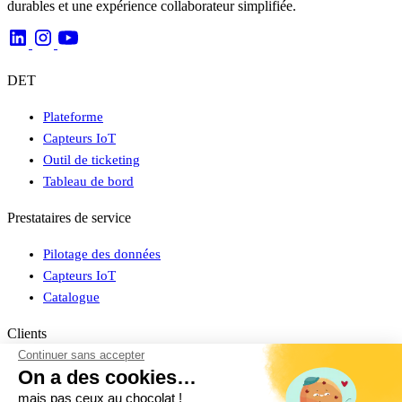
durables et une expérience collaborateur simplifiée.
DET
Plateforme
Capteurs IoT
Outil de ticketing
Tableau de bord
Prestataires de service
Pilotage des données
Capteurs IoT
Catalogue
Clients
Continuer sans accepter
Connexion espace client
On a des cookies…
Cas clients
mais pas ceux au chocolat !