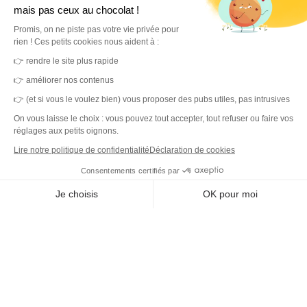
mais pas ceux au chocolat !
Promis, on ne piste pas votre vie privée pour
rien ! Ces petits cookies nous aident à :
MerciYanis centralise votre gestion de l'environnement de travail.
👉 rendre le site plus rapide
Une plateforme unique et des capteurs IoT pour des locaux sains,
👉 améliorer nos contenus
durables et une expérience collaborateur simplifiée.
👉 (et si vous le voulez bien) vous proposer des pubs utiles, pas intrusives
On vous laisse le choix : vous pouvez tout accepter, tout refuser ou faire vos
réglages aux petits oignons.
Lire notre politique de confidentialité
Déclaration de cookies
DET
Consentements certifiés par
Plateforme
Je choisis
OK pour moi
Capteurs IoT
Outil de ticketing
Axeptio consent
Plateforme de Gestion du Consentement : Personnalisez vos O
Tableau de bord
Notre plateforme vous permet d'adapter et de gérer vos paramètr
Prestataires de service
Pilotage des données
Capteurs IoT