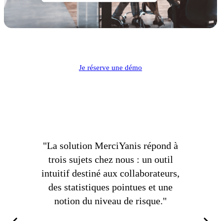
Je réserve une démo
"La solution MerciYanis répond à
"La pl
trois sujets chez nous : un outil
une traça
intuitif destiné aux collaborateurs,
donne 
des statistiques pointues et une
notion du niveau de risque."