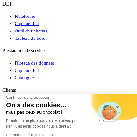
DET
Plateforme
Capteurs IoT
Outil de ticketing
Tableau de bord
Prestataires de service
Pilotage des données
Capteurs IoT
Catalogue
Clients
Continuer sans accepter
Connexion espace client
On a des cookies…
Cas clients
mais pas ceux au chocolat !
Promis, on ne piste pas votre vie privée pour
À propos
rien ! Ces petits cookies nous aident à :
Découvrir MerciYanis
👉 rendre le site plus rapide