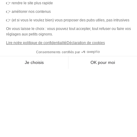
👉 rendre le site plus rapide
MerciYanis centralise votre gestion de l'environnement de travail.
👉 améliorer nos contenus
Une plateforme unique et des capteurs IoT pour des locaux sains,
👉 (et si vous le voulez bien) vous proposer des pubs utiles, pas intrusives
durables et une expérience collaborateur simplifiée.
On vous laisse le choix : vous pouvez tout accepter, tout refuser ou faire vos
réglages aux petits oignons.
Lire notre politique de confidentialité
Déclaration de cookies
DET
Consentements certifiés par
Plateforme
Je choisis
OK pour moi
Capteurs IoT
Axeptio consent
Outil de ticketing
Plateforme de Gestion du Consentement : Personnalisez vos O
Tableau de bord
Notre plateforme vous permet d'adapter et de gérer vos paramètr
Prestataires de service
Pilotage des données
Capteurs IoT
Catalogue
Clients