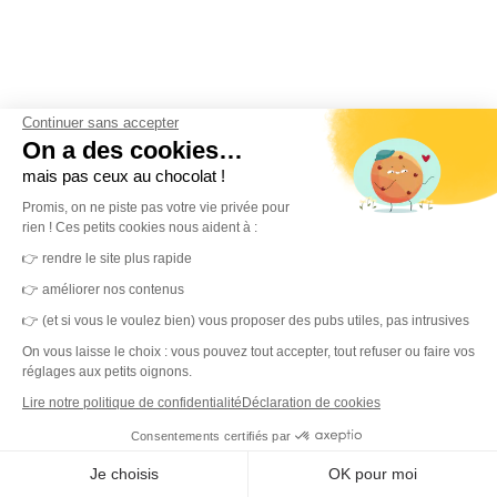
Continuer sans accepter
On a des cookies…
mais pas ceux au chocolat !
Promis, on ne piste pas votre vie privée pour
Newsletter.
rien ! Ces petits cookies nous aident à :
👉 rendre le site plus rapide
Tous les mois, nous partageons nos actus, les
👉 améliorer nos contenus
nouveautés produits et les tendances autour de
👉 (et si vous le voulez bien) vous proposer des pubs utiles, pas intrusives
l'environnement de travail. Ne manquez rien,
On vous laisse le choix : vous pouvez tout accepter, tout refuser ou faire vos
réglages aux petits oignons.
inscrivez-vous !
Lire notre politique de confidentialité
Déclaration de cookies
Écrivez votre mail
Consentements certifiés par
Je choisis
OK pour moi