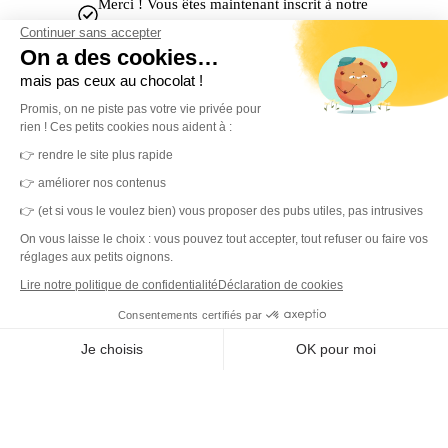
Merci ! Vous êtes maintenant inscrit à notre
newsletter.
Continuer sans accepter
On a des cookies…
mais pas ceux au chocolat !
Promis, on ne piste pas votre vie privée pour
rien ! Ces petits cookies nous aident à :
👉 rendre le site plus rapide
👉 améliorer nos contenus
MerciYanis centralise votre gestion de l'environnement de travail.
👉 (et si vous le voulez bien) vous proposer des pubs utiles, pas intrusives
Une plateforme unique et des capteurs IoT pour des locaux sains,
On vous laisse le choix : vous pouvez tout accepter, tout refuser ou faire vos
réglages aux petits oignons.
durables et une expérience collaborateur simplifiée.
Lire notre politique de confidentialité
Déclaration de cookies
Consentements certifiés par
DET
Je choisis
OK pour moi
Axeptio consent
Plateforme
Plateforme de Gestion du Consentement : Personnalisez vos O
Capteurs IoT
Outil de ticketing
Notre plateforme vous permet d'adapter et de gérer vos paramètr