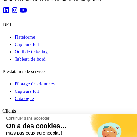
DET
Plateforme
Capteurs IoT
Outil de ticketing
Tableau de bord
Prestataires de service
Pilotage des données
Capteurs IoT
Catalogue
Clients
Continuer sans accepter
Connexion espace client
On a des cookies…
Cas clients
mais pas ceux au chocolat !