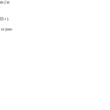
is j’ai
🏻♂️).
 ce jour-