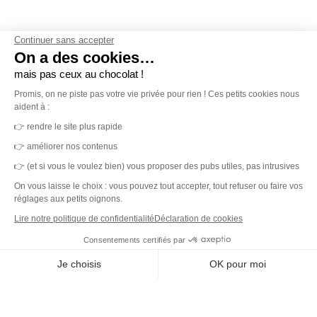
Continuer sans accepter
On a des cookies…
mais pas ceux au chocolat !
Promis, on ne piste pas votre vie privée pour
rien ! Ces petits cookies nous aident à :
MerciYanis centralise votre gestion de l'environnement de travail.
👉 rendre le site plus rapide
Une plateforme unique et des capteurs IoT pour des locaux sains,
👉 améliorer nos contenus
durables et une expérience collaborateur simplifiée.
👉 (et si vous le voulez bien) vous proposer des pubs utiles, pas intrusives
On vous laisse le choix : vous pouvez tout accepter, tout refuser ou faire vos
réglages aux petits oignons.
Lire notre politique de confidentialité
Déclaration de cookies
DET
Consentements certifiés par
Plateforme
Je choisis
OK pour moi
Capteurs IoT
Outil de ticketing
Axeptio consent
Plateforme de Gestion du Consentement : Personnalisez vos O
Tableau de bord