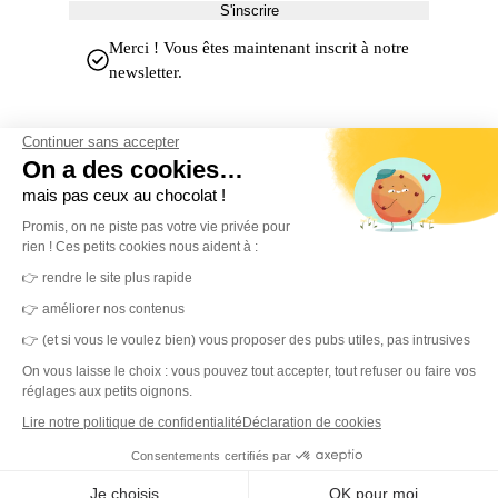
S'inscrire
Merci ! Vous êtes maintenant inscrit à notre
newsletter.
Continuer sans accepter
On a des cookies…
mais pas ceux au chocolat !
Promis, on ne piste pas votre vie privée pour
rien ! Ces petits cookies nous aident à :
MerciYanis centralise votre gestion de l'environnement de travail.
👉 rendre le site plus rapide
Une plateforme unique et des capteurs IoT pour des locaux sains,
👉 améliorer nos contenus
durables et une expérience collaborateur simplifiée.
👉 (et si vous le voulez bien) vous proposer des pubs utiles, pas intrusives
On vous laisse le choix : vous pouvez tout accepter, tout refuser ou faire vos
réglages aux petits oignons.
Lire notre politique de confidentialité
Déclaration de cookies
DET
Consentements certifiés par
Plateforme
Je choisis
OK pour moi